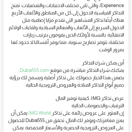
Experience، والتي تلبي مختلف الاحتياجات والتفضيلات. تمنح
التذاكر القياسية الدخول إلى كل من المناطق والألعاب الأربع.
هناك أيضًا تذاكر المشاهير التي تقدم مزايا إضافية مثل
الدخول السريع إلى الألعاب والمعالم السياحية ولقاءات الولائم
الانتقائية. بالنسبة لأولئك الذين يقومون بترتيب زيارات
مختلفة، تتوفر تصاريح سنوية، مما يوفر أقسامًا لا حدود لها
بمرور الوقت.
أين يمكن شراء التذاكر
يمكنك شراء التذاكر مباشرة من موقع
Dubai555.com
.
يضمن هذا الخيار حصولك على تذاكر أصلية ويسمح لك برؤية
جميع أنواع التذاكر المتاحة والعروض الترويجية الحالية.
عرض تذاكر IMG: كيفية توفير المال
الترقيات والخصومات الحالية
إن العثور على عروض رائعة على تذاكر
IMG World
يمكن أن
يعزز مغامرتك ويوفر لك المال. تحقق من Dubai555 للحصول
على العروض الترويجية الحصرية والأسعار المخفضة. يمكن