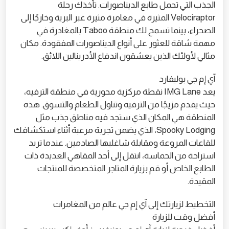
الجذب التي تحمل طابع الديناصورات. تأخذك رحلة
Velociraptor المثيرة في مغامرة مثيرة عبر البرية وخارجًا إلى
الصحراء، بينما تسمح لك منطقة Taboo بالمغادرة في
مهمة شاقة للعثور على أنواع الديناصورات المفقودة. مكان
مثالي لأولئك الذين يعشقون اندفاع الأدرينالين اللائق.
آي إم جي بوليفارد
يعد IMG Lane نقطة مركزية محورية في منطقة الترفيه،
حيث يقدم مزيجًا من الترفيه وتناول الطعام والتسوق. هذه
المنطقة هي المكان الذي ستجد فيه مناطق جذب مثل
Spooky Lodging، الذي يضمن تجربة مرعبة أثناء استكشافك
للقاعات المروعة ومقابلة شاغليها الصادمين. عندما تريد
استراحة من الحماسة، انتقل إلى أحد المقاهي العديدة ذات
الطابع الخاص أو قم بزيارة المتاجر المتخصصة للمنتجات
المقيدة.
التخطيط لزيارتك إلى آي إم جي عالم من المغامرات
أفضل وقت للزيارة