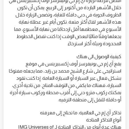
أفضل فرصة لزيارة آي إم جي يونيفرسز أوف إكسبيرينس هي
خلال الأشهر الباردة من أكتوبر إلى الربيع. يمكن أن تكون
الظروف الجوية في دبي دافئة للغاية، وتضمن الزيارة خلال
هذه الأشهر لقاءً أكثر متعة. تكون أيام غير عطلة نهاية
الأسبوع في معظمها أقل ازدحامًا من نهاية الأسبوع، مما
يجعلها وقتًا مثاليًا لبعض الوقت إذا كنت تفضل الخطوط
المحدودة وبيئة أكثر استرخاءً.
كيفية الوصول الى هناك
يقع آي إم جي يونيفرسز أوف إكسبيرينس في موقع
استراتيجي على شارع الشيخ محمد بن زايد، مما يجعله مفتوحًا
بشكل فعال عبر السيارة أو السيارة العامة. إذا كنت تقود
السيارة، فهناك ما يكفي من التوقف المتاح. من ناحية أخرى،
يمكنك ركوب مترو دبي إلى أقرب محطة وركوب سيارة أجرة
أو حافلة للنقل إلى منطقة الترفيه.
تذاكر آي إم جي العالمية: ما تحتاج إلى معرفته
أنواع التذاكر المتاحة
هناك عدة أنواع من التذاكر المتاحة لـ IMG Universes of