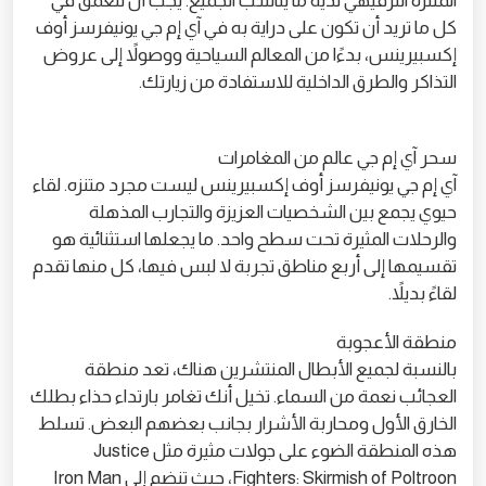
المتنزه الترفيهي لديه ما يناسب الجميع. يجب أن نتعمق في
كل ما تريد أن تكون على دراية به في آي إم جي يونيفرسز أوف
إكسبيرينس، بدءًا من المعالم السياحية ووصولاً إلى عروض
التذاكر والطرق الداخلية للاستفادة من زيارتك.
سحر آي إم جي عالم من المغامرات
آي إم جي يونيفرسز أوف إكسبيرينس ليست مجرد متنزه. لقاء
حيوي يجمع بين الشخصيات العزيزة والتجارب المذهلة
والرحلات المثيرة تحت سطح واحد. ما يجعلها استثنائية هو
تقسيمها إلى أربع مناطق تجربة لا لبس فيها، كل منها تقدم
لقاءً بديلاً.
منطقة الأعجوبة
بالنسبة لجميع الأبطال المنتشرين هناك، تعد منطقة
العجائب نعمة من السماء. تخيل أنك تغامر بارتداء حذاء بطلك
الخارق الأول ومحاربة الأشرار بجانب بعضهم البعض. تسلط
هذه المنطقة الضوء على جولات مثيرة مثل Justice
Fighters: Skirmish of Poltroon، حيث تنضم إلى Iron Man