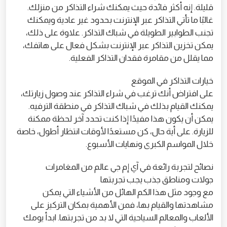
قليلة. إنه أكثر فائدة حيث يمكنك شراء التذاكر من منزلك.
غالبًا ما تأتي التذاكر عبر الإنترنت بحدود غير عادية ويمكنك
تجنب الطوابير الطويلة في شباك التذاكر. علاوة على ذلك،
يمكن تخزين التذاكر عبر الإنترنت بشكل فعال على هاتفك،
مما يقلل من مقامرة فقدان التذاكر الفعلية.
خيارات التذاكر في الموقع
على افتراض أنك ترغب في شراء التذاكر عند وصول زيارتك،
يمكنك القيام بذلك في شباك التذاكر في منطقة الترفيه.
يمكن أن يكون هذا مفيدًا إذا كنت تحدد آخر لحظة ممكنة
للزيارة. على أية حال، كن مستعدًا لأوقات انتظار أطول، خاصة
خلال المواسم الكبرى ونهايات الأسبوع.
نصائح لتجربة رائعة في آي إم جي عالم من المغامرات
جولات ومناطق جذب يجب تجربتها
مع وجود مثل هذا الكم الهائل من الأشياء التي يمكن
مشاهدتها والقيام بها، فمن الأهمية بمكان التركيز على
الألعاب والمعالم السياحية التي لا بد من تجربتها. ابدأ يومك