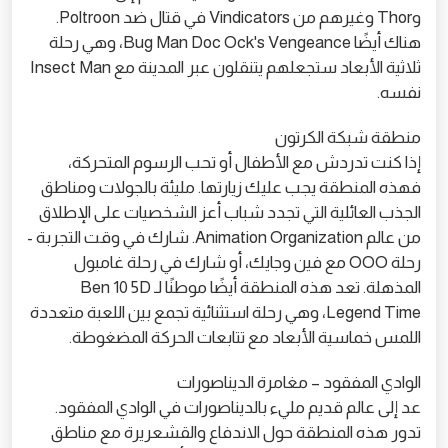
وThor وغيرهم من Vindicators في قتال ضد Poltroon.
هناك أيضًا Bug Man Doc Ock's Vengeance، وهي رحلة
ثلاثية الأبعاد ستجعلهم يتنقلون عبر المدينة مع Insect Man
نفسه.
منطقة شبكة الكرتون
إذا كنت تدردش مع الأطفال أو تحب الرسوم المتحركة،
فهذه المنطقة يجب عليك زيارتها. مليئة بالجولات ومناطق
الجذب العائلية التي تجدد شباب أعز الشخصيات على الإطلاق
من عالم Animation Organization. شارك في وقت التجربة -
رحلة OOO مع فين وجايك، أو شارك في رحلة غامبول
المذهلة. تعد هذه المنطقة أيضًا موطنًا لـ Ben 10 5D
Legend Time، وهي رحلة استثنائية تجمع بين اللعبة متعددة
اللمس خماسية الأبعاد مع تتابعات الحركة المضغوطة.
الوادي المفقود – مغامرة الديناصورات
عد إلى عالم قديم مليء بالديناصورات في الوادي المفقود.
تدور هذه المنطقة حول الاندفاع والقشعريرة مع مناطق