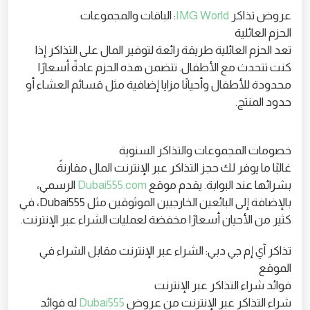
عروض تذاكر
IMG World
: الباقات والمجموعات
الحزم العائلية
تعد الحزم العائلية طريقة رائعة لتوفير المال على التذاكر إذا
كنت تتحدث مع الأطفال. تتضمن هذه الحزم عادةً أسعارًا
محدودة للأطفال وأحيانًا مزايا إضافية مثل قسائم العشاء أو
حدود المنتج.
خصومات المجموعات والتذاكر السنوية
غالبًا ما يوفر لك حجز التذاكر عبر الإنترنت المال مقارنةً
بشرائها عند البوابة. يقدم موقع
Dubai555.com
الرسمي،
بالإضافة إلى البائعين الخارجيين الموثوقين مثل Dubai555، في
كثير من الأحيان أسعارًا مخفضة لعمليات الشراء عبر الإنترنت.
تذاكر آي إم جي دبي: الشراء عبر الإنترنت مقابل الشراء في
الموقع
فوائد شراء التذاكر عبر الإنترنت
شراء التذاكر عبر الإنترنت من عروض
Dubai555
له فوائد