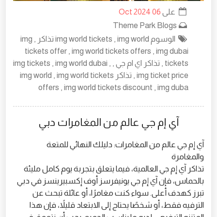
على
06 Oct 2024
Theme Park Blogs
الوسوم img world tickets , img world تذاكر , img
tickets offer , img world tickets offers , img dubai
tickets , تذاكر اي ام جي , img tickets , img world dubai ,
img ticket price , تذاكر img world , img world tickets
offers , img world tickets discount , img duba
آي إم جي عالم من المغامرات دبي
آي إم جي عالم من المغامرات: دليلك النهائي للمتعة
والمغامرة
تذاكر آي إم جي العالمية، فيما يتعلق بتجربة يوم كامل مليئة
بالحماس، فإن آي إم جي يونيفرسز أوف إكسبيرينسز في دبي
تبرز كهدف أعلى. سواء كنت مغامرًا، أو عائلة تبحث عن
الترفيه فقط، أو شخصًا يحتاج إلى الابتعاد قليلاً، فإن هذا