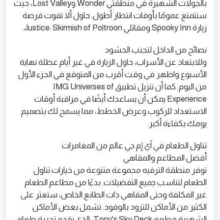
بالجولات الشهيرة في منطقتي Wonder وLost Valley، حيث
ستتمتع عمومًا بأوقات انتظار أطول. حاول ألا تفوت فرصة
زيارة Spooky Inn ومقاتلي Justice: Skirmish of Poltroon.
نصائح من الداخل لتجنب الحشود
وللابتعاد عن الأسراب، حاول الزيارة في غير أيام عطلة نهاية
الأسبوع واظهر في وقت أقرب من المتوقع في الجزء الأول
من اليوم. كما أن تنزيل تطبيق IMG Universes of
Experience يمكن أن يساعدك أيضًا في مراقبة أوقات
الاستعداد للركوب وعرض الخطط، مما يسمح لك بتصميم
يومك بكفاءة أكبر.
تناول الطعام في آي إم جي عالم من المغامرات
أفضل المطاعم والمقاهي
توفر منطقة الترفيه مجموعة متنوعة من خيارات تناول
الطعام لتناسب جميع التفضيلات. بدءًا من مطاعم الطعام
غير المكلفة وحتى المقاهي ذات الطابع الخاص، ستعثر على
الكثير من الأماكن للتزود بالوقود. تشمل بعض الأماكن
الشهيرة مطعم Tony's Sky Deck، الذي يقدم تجربة طعام